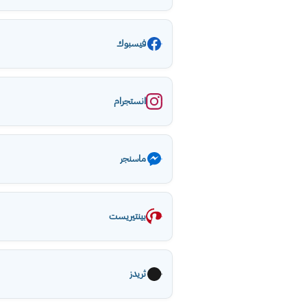
فيسبوك
انستجرام
ماسنجر
بينتيريست
ثريدز