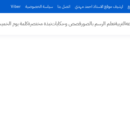
ع
ارشيف موقع الاستاذ احمد مهدي
اتصل بنا
سياسة الخصوصية
Viber
عه
التربية
تعلم الرسم بالصور
قصص وحكايات
نبذة مختصرة
كلمة يوم الخم