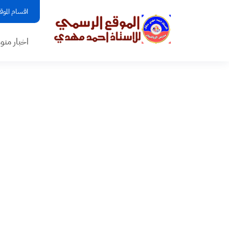
اقسام الموق
اخبار منو