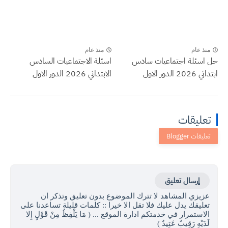
منذ عام
منذ عام
حل اسئلة اجتماعيات سادس
اسئلة الاجتماعيات السادس
ابتدائي 2026 الدور الاول
الابتدائي 2026 الدور الاول
تعليقات
إرسال تعليق
عزيزي المشاهد لا تترك الموضوع بدون تعليق وتذكر ان
تعليقك يدل عليك فلا تقل الا خيرا :: كلمات قليلة تساعدنا على
الاستمرار في خدمتكم ادارة الموقع ... ( مَا يَلْفِظُ مِنْ قَوْلٍ إِلا
لَدَيْهِ رَقِيبٌ عَتِيدٌ )