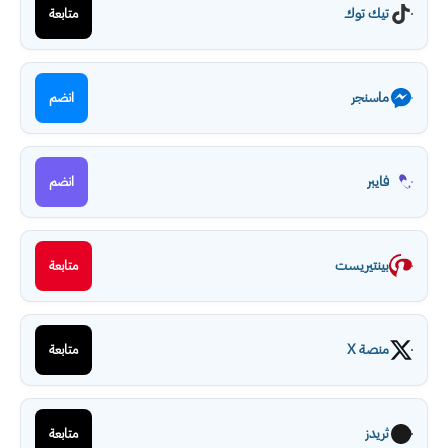
تيك توك
متابعة
ماسنجر
انضم
فايبر
انضم
بينتيريست
متابعة
منصة X
متابعة
ثريدز
متابعة