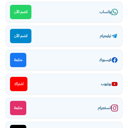
واتساب
انضم الآن
تيليجرام
انضم الآن
فيسبوك
متابعة
يوتيوب
اشتراك
انستجرام
متابعة