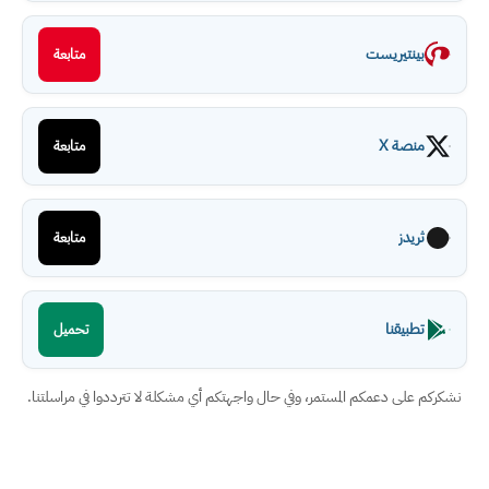
بينتيريست
متابعة
منصة X
متابعة
ثريدز
متابعة
تطبيقنا
تحميل
نشكركم على دعمكم المستمر، وفي حال واجهتكم أي مشكلة لا تترددوا في مراسلتنا.