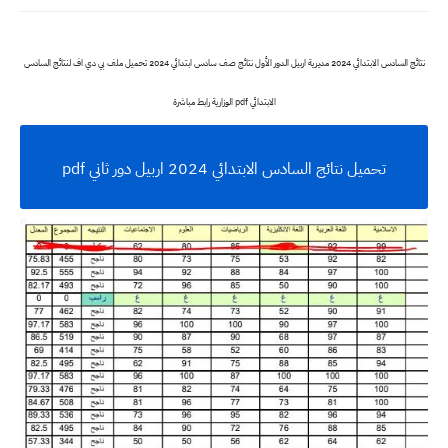
نتائج السادس الابتدائي 2024 مديرية اربيل الدور الأول نتائج صف سادس ابتدائي 2024 تحميل ملف بي دي اف لنتائج السادس
الابتدائي pdf الوزارية رابط مباشرة
تحميل نتائج السادس الابتدائي 2024 اربيل دور ثاني pdf