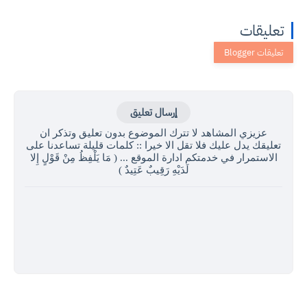
تعليقات
إرسال تعليق
عزيزي المشاهد لا تترك الموضوع بدون تعليق وتذكر ان
تعليقك يدل عليك فلا تقل الا خيرا :: كلمات قليلة تساعدنا على
الاستمرار في خدمتكم ادارة الموقع ... ( مَا يَلْفِظُ مِنْ قَوْلٍ إِلا
لَدَيْهِ رَقِيبٌ عَتِيدٌ )