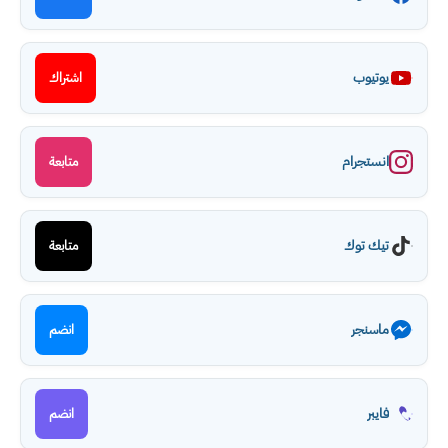
يوتيوب
اشتراك
انستجرام
متابعة
تيك توك
متابعة
ماسنجر
انضم
فايبر
انضم