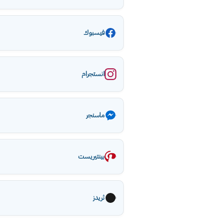
فيسبوك
انستجرام
ماسنجر
بينتيريست
ثريدز