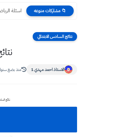
اسئلة الرياضيات س
📁 مشاركات منوعه
نتائج السادس الابتدائي
نتائج ال
الاستاذ احمد مهدي 1
منذ بضع سنو
نتائج السادس الابتدائي 2024 مديرية ميسان الدور الأول نتائج صف ساد