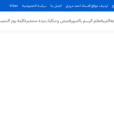
ع
ارشيف موقع الاستاذ احمد مهدي
اتصل بنا
سياسة الخصوصية
Viber
عه
التربية
تعلم الرسم بالصور
قصص وحكايات
نبذة مختصرة
كلمة يوم الخم