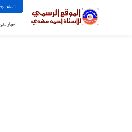
اقسام الموق
اخبار منو