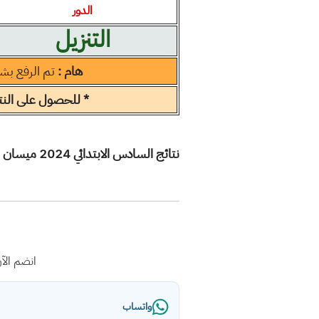
الدور
التنزيل
هام :
تم الرفع بش
* للحصول على النتا
نتائج السادس الابتدائي 2024 ميسان الدور الثاني
انضم الآ
واتساب