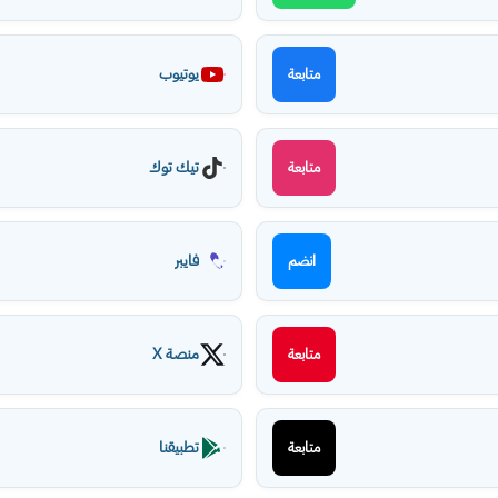
يوتيوب
متابعة
تيك توك
متابعة
فايبر
انضم
منصة X
متابعة
تطبيقنا
متابعة