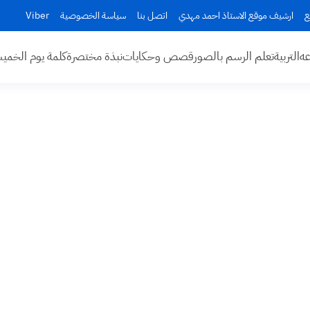
ع
ارشيف موقع الاستاذ احمد مهدي
اتصل بنا
سياسة الخصوصية
Viber
عه
التربية
تعلم الرسم بالصور
قصص وحكايات
نبذة مختصرة
كلمة يوم الخم