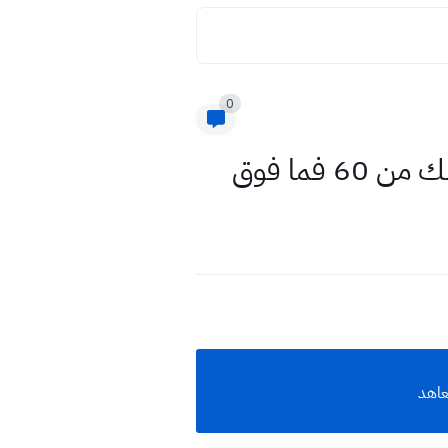
0
فما فوق