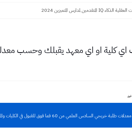
ء IQ المتقدمين لمدارس المتميزين 2024
اي كلية او اي معهد يقبلك وحسب معدلك من 60 
ت طلبة خريجي السادس العلمي من 60 فما فوق للقبول في الكليات والمعاهد