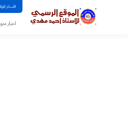
اقسام الموق
اخبار منو