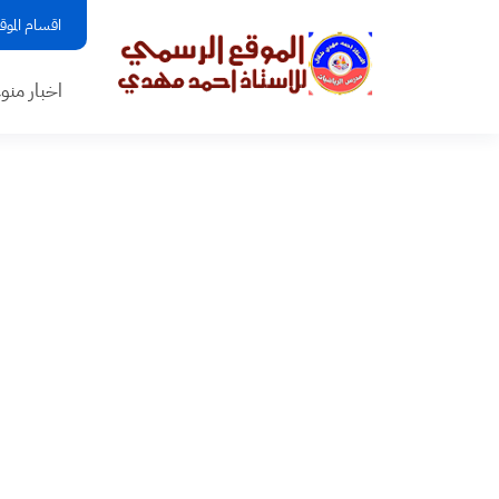
اقسام الموق
اخبار منو