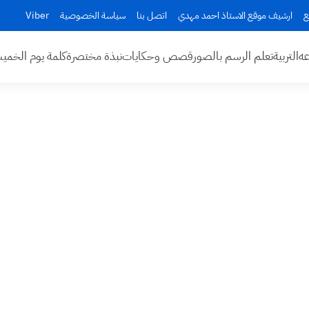
ع
ارشيف موقع الاستاذ احمد مهدي
اتصل بنا
سياسة الخصوصية
Viber
عه
التربية
تعلم الرسم بالصور
قصص وحكايات
نبذة مختصرة
كلمة يوم الخم