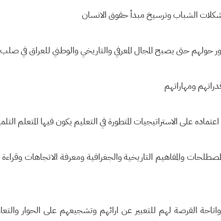
ومشكلات الشباب وترسيخ مبدأ حقوق الانسان
دور حولهم حتى يصبح المجال المعرفي والتاريخي والوطني للعراق في صلب
دراتهم ومهاراتهم
عتماده على الاستراتيجيات المتطورة في التعليم يكون فيها المتعلم التلم
صطلحات والمفاهيم التاريخية والجغرافية ومعرفة الاتجاهات وقراءة 
واتاحة الفرصة لهم للتعبير عن ارائهم وتشجيعهم على الحوار والتعاون