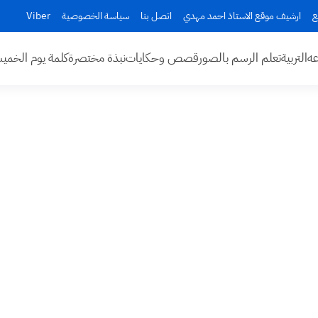
ع
ارشيف موقع الاستاذ احمد مهدي
اتصل بنا
سياسة الخصوصية
Viber
عه
التربية
تعلم الرسم بالصور
قصص وحكايات
نبذة مختصرة
كلمة يوم الخم