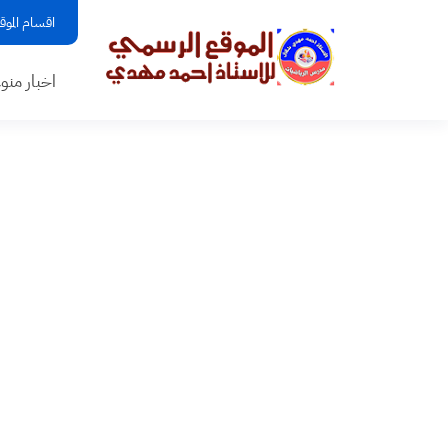
اقسام الموق
اخبار منو