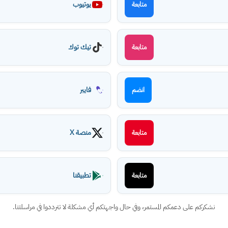
يوتيوب
متابعة
تيك توك
متابعة
فايبر
انضم
منصة X
متابعة
تطبيقنا
متابعة
نشكركم على دعمكم المستمر، وفي حال واجهتكم أي مشكلة لا تترددوا في مراسلتنا.