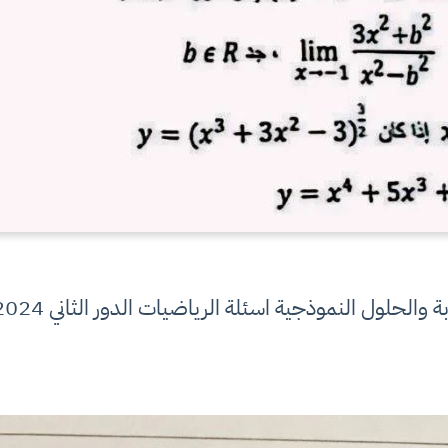
لول النموذجية اسئلة الرياضيات الدور الثاني 2024 صف سادس الادبي