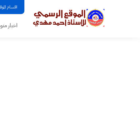
اقسام الموق
اخبار منو