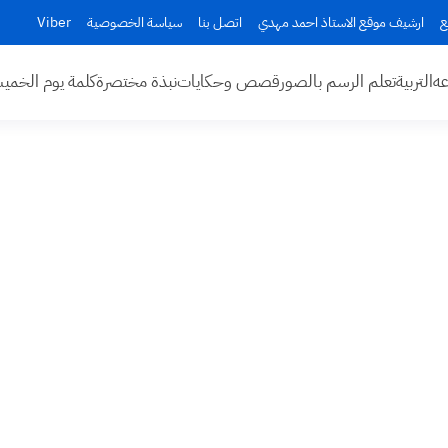
ع
ارشيف موقع الاستاذ احمد مهدي
اتصل بنا
سياسة الخصوصية
Viber
عه
التربية
تعلم الرسم بالصور
قصص وحكايات
نبذة مختصرة
كلمة يوم الخم