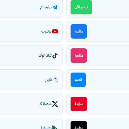
تيليجرام
انضم الآن
يوتيوب
متابعة
تيك توك
متابعة
فايبر
انضم
منصة X
متابعة
تطبيقنا
متابعة