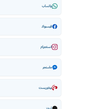
واتساب
فيسبوك
انستجرام
ماسنجر
بينتيريست
ثريدز