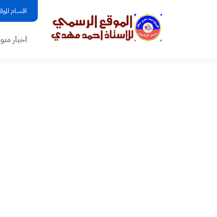
اقسام الموق
اخبار منو