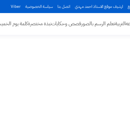
ع
ارشيف موقع الاستاذ احمد مهدي
اتصل بنا
سياسة الخصوصية
Viber
عه
التربية
تعلم الرسم بالصور
قصص وحكايات
نبذة مختصرة
كلمة يوم الخم