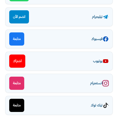
تيليجرام
انضم الآن
فيسبوك
متابعة
يوتيوب
اشتراك
انستجرام
متابعة
تيك توك
متابعة