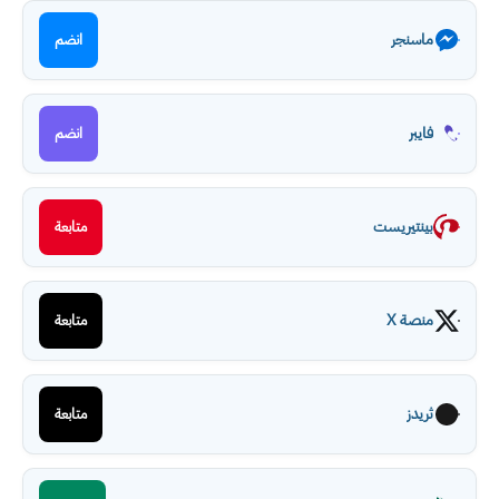
ماسنجر
انضم
فايبر
انضم
بينتيريست
متابعة
منصة X
متابعة
ثريدز
متابعة