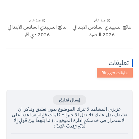
منذ عام
منذ عام
نتائج التمهيدي السادس الابتدائي
نتائج التمهيدي السادس الابتدائي
2026 البصرة
2026 ذي قار
تعليقات
إرسال تعليق
عزيزي المشاهد لا تترك الموضوع بدون تعليق وتذكر ان
تعليقك يدل عليك فلا تقل الا خيرا :: كلمات قليلة تساعدنا على
الاستمرار في خدمتكم ادارة الموقع ... ( مَا يَلْفِظُ مِنْ قَوْلٍ إِلا
لَدَيْهِ رَقِيبٌ عَتِيدٌ )