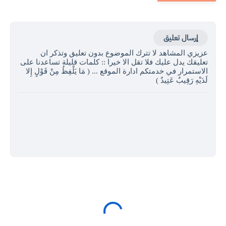
إرسال تعليق
عزيزي المشاهد لا تترك الموضوع بدون تعليق وتذكر ان
تعليقك يدل عليك فلا تقل الا خيرا :: كلمات قليلة تساعدنا على
الاستمرار في خدمتكم ادارة الموقع ... ( مَا يَلْفِظُ مِنْ قَوْلٍ إِلا
لَدَيْهِ رَقِيبٌ عَتِيدٌ )