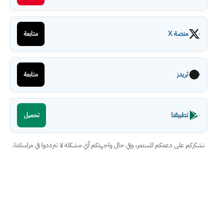
منصة X
متابعة
ثريدز
متابعة
تطبيقنا
تحميل
نشكركم على دعمكم المستمر، وفي حال واجهتكم أي مشكلة لا تترددوا في مراسلتنا.