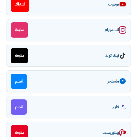
يوتيوب
اشتراك
انستجرام
متابعة
تيك توك
متابعة
ماسنجر
انضم
فايبر
انضم
بينتيريست
متابعة