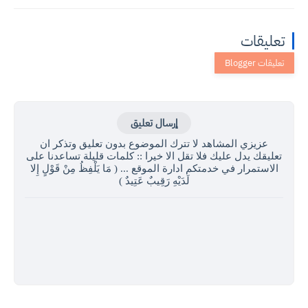
تعليقات
إرسال تعليق
عزيزي المشاهد لا تترك الموضوع بدون تعليق وتذكر ان
تعليقك يدل عليك فلا تقل الا خيرا :: كلمات قليلة تساعدنا على
الاستمرار في خدمتكم ادارة الموقع ... ( مَا يَلْفِظُ مِنْ قَوْلٍ إِلا
لَدَيْهِ رَقِيبٌ عَتِيدٌ )