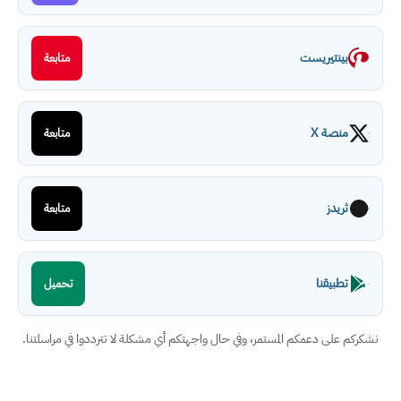
بينتيريست
متابعة
منصة X
متابعة
ثريدز
متابعة
تطبيقنا
تحميل
نشكركم على دعمكم المستمر، وفي حال واجهتكم أي مشكلة لا تترددوا في مراسلتنا.