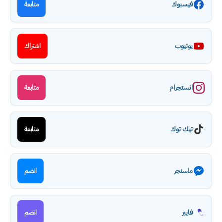
فيسبوك
متابعة
يوتيوب
اشتراك
انستجرام
متابعة
تيك توك
متابعة
ماسنجر
انضم
فايبر
انضم