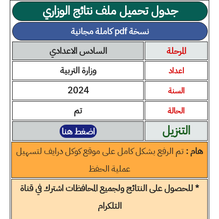
جدول تحميل ملف نتائج الوزاري
نسخة pdf كاملة مجانية
المرحلة
السادس الاعدادي
وزارة التربية
اعداد
2024
السنة
تم
الحالة
التنزيل
اضغط هنا
هام :
تم الرفع بشكل كامل على موقع كوكل درايف لتسهيل
عملية الحفظ
* للحصول على النتائج ولجميع المحافظات اشترك في قناة
التلكرام