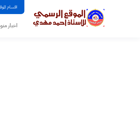
اقسام الموق
اخبار منو