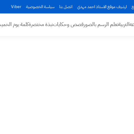
ع
ارشيف موقع الاستاذ احمد مهدي
اتصل بنا
سياسة الخصوصية
Viber
عه
التربية
تعلم الرسم بالصور
قصص وحكايات
نبذة مختصرة
كلمة يوم الخم