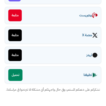
بينتيريست
متابعة
منصة X
متابعة
ثريدز
متابعة
تطبيقنا
تحميل
نشكركم على دعمكم المستمر، وفي حال واجهتكم أي مشكلة لا تترددوا في مراسلتنا.