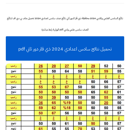
نتائج السادس العلمي والادبي 2024 محافظة ذي قار الدور ثاني نتائج صف سادس اعدادي 2024 تحميل ملف بي دي اف لنتائج
الصف سادس علمي وادبي pdf الوزارية رابط مباشرة
تحميل نتائج سادس اعدادي 2024 ذي قار دور ثاني pdf