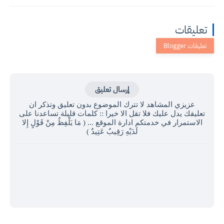
تعليقات
إرسال تعليق
عزيزي المشاهد لا تترك الموضوع بدون تعليق وتذكر ان
تعليقك يدل عليك فلا تقل الا خيرا :: كلمات قليلة تساعدنا على
الاستمرار في خدمتكم ادارة الموقع ... ( مَا يَلْفِظُ مِنْ قَوْلٍ إِلا
لَدَيْهِ رَقِيبٌ عَتِيدٌ )