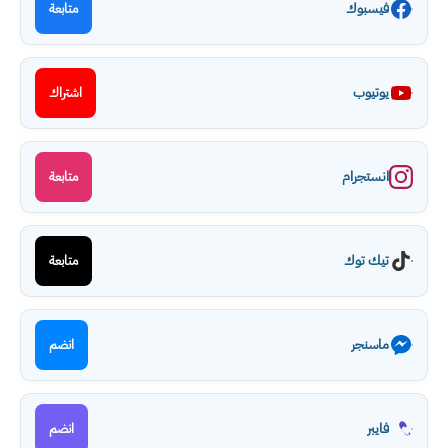
فيسبوك
متابعة
يوتيوب
اشتراك
انستجرام
متابعة
تيك توك
متابعة
ماسنجر
انضم
فايبر
انضم