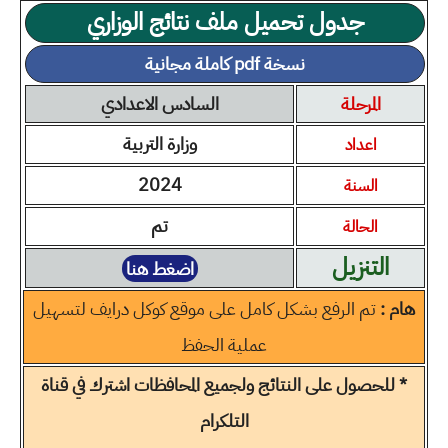
جدول تحميل ملف نتائج الوزاري
نسخة pdf كاملة مجانية
المرحلة
السادس الاعدادي
وزارة التربية
اعداد
2024
السنة
تم
الحالة
التنزيل
اضغط هنا
هام :
تم الرفع بشكل كامل على موقع كوكل درايف لتسهيل
عملية الحفظ
* للحصول على النتائج ولجميع المحافظات اشترك في قناة
التلكرام