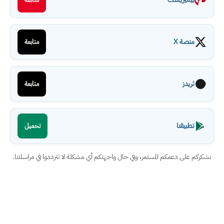
منصة X
متابعة
ثريدز
متابعة
تطبيقنا
تحميل
نشكركم على دعمكم المستمر، وفي حال واجهتكم أي مشكلة لا تترددوا في مراسلتنا.