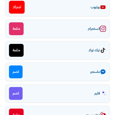
يوتيوب
اشتراك
انستجرام
متابعة
تيك توك
متابعة
ماسنجر
انضم
فايبر
انضم
بينتيريست
متابعة