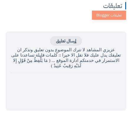
تعليقات
إرسال تعليق
عزيزي المشاهد لا تترك الموضوع بدون تعليق وتذكر ان
تعليقك يدل عليك فلا تقل الا خيرا :: كلمات قليلة تساعدنا على
الاستمرار في خدمتكم ادارة الموقع ... ( مَا يَلْفِظُ مِنْ قَوْلٍ إِلا
لَدَيْهِ رَقِيبٌ عَتِيدٌ )