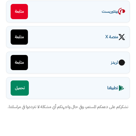
بينتيريست
متابعة
منصة X
متابعة
ثريدز
متابعة
تطبيقنا
تحميل
نشكركم على دعمكم المستمر، وفي حال واجهتكم أي مشكلة لا تترددوا في مراسلتنا.