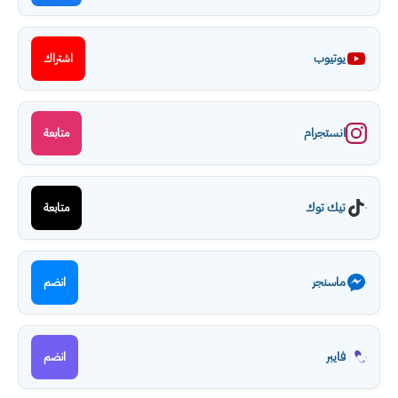
يوتيوب
اشتراك
انستجرام
متابعة
تيك توك
متابعة
ماسنجر
انضم
فايبر
انضم