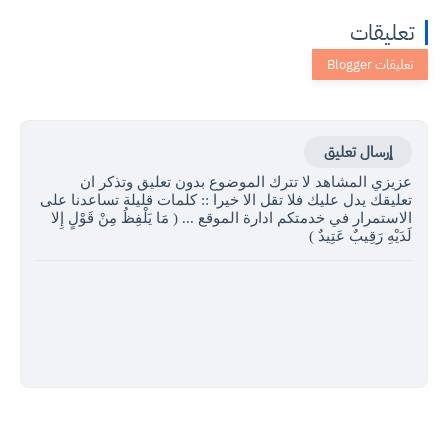
تعليقات
إرسال تعليق
عزيزي المشاهد لا تترك الموضوع بدون تعليق وتذكر ان
تعليقك يدل عليك فلا تقل الا خيرا :: كلمات قليلة تساعدنا على
الاستمرار في خدمتكم ادارة الموقع ... ( مَا يَلْفِظُ مِنْ قَوْلٍ إِلا
لَدَيْهِ رَقِيبٌ عَتِيدٌ )