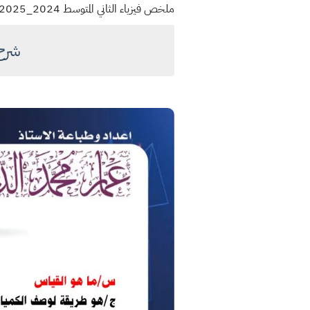
ملخص فيزياء الثاني المتوسط 2024_2025 الفصل الاول....الدرس الاول ......( القياس )
شرح 