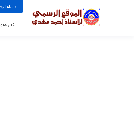
اقسام الموق
اخبار منو