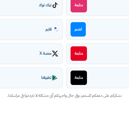
تيك توك
متابعة
فايبر
انضم
منصة X
متابعة
تطبيقنا
متابعة
نشكركم على دعمكم المستمر، وفي حال واجهتكم أي مشكلة لا تترددوا في مراسلتنا.