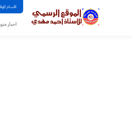
اقسام الموق
اخبار منو