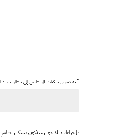
آلية دخول مركبات المواطنين إلى مطار بغداد ا
▫️إجراءات الدخول ستكون بشكل نظامي يت