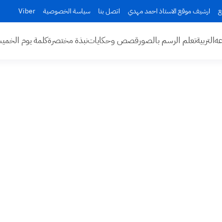
ع
ارشيف موقع الاستاذ احمد مهدي
اتصل بنا
سياسة الخصوصية
Viber
عه
التربية
تعلم الرسم بالصور
قصص وحكايات
نبذة مختصرة
كلمة يوم الخم