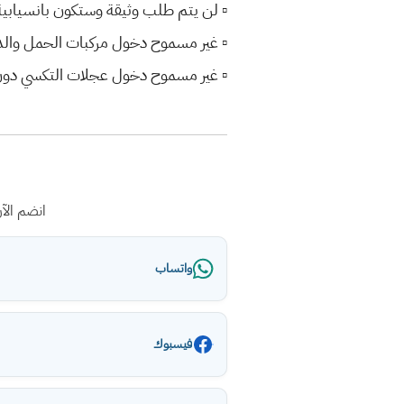
▫️ لن يتم طلب وثيقة وستكون بانسيابية
▫️ غير مسموح دخول مركبات الحمل والدرا
▫️ غير مسموح دخول عجلات التكسي دون مو
انضم الآ
واتساب
فيسبوك