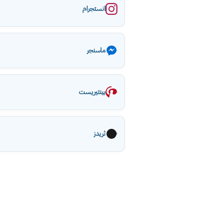
انستجرام
ماسنجر
بينتيريست
ثريدز