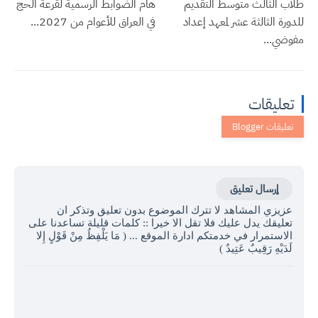
طلاب الثالث متوسط التقديم
هام الضوابط الرسمية لقرعة الحج
للدورة الثالثة عشر لمعهد إعداد
في العراق للأعوام من 2027...
مفوضي...
تعليقات
إرسال تعليق
عزيزي المشاهد لا تترك الموضوع بدون تعليق وتذكر ان
تعليقك يدل عليك فلا تقل الا خيرا :: كلمات قليلة تساعدنا على
الاستمرار في خدمتكم ادارة الموقع ... ( مَا يَلْفِظُ مِنْ قَوْلٍ إِلا
لَدَيْهِ رَقِيبٌ عَتِيدٌ )