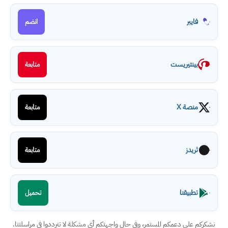
فايبر
انضم
بينتيريست
متابعة
منصة X
متابعة
ثريدز
متابعة
تطبيقنا
تحميل
نشكركم على دعمكم المستمر، وفي حال واجهتكم أي مشكلة لا تترددوا في مراسلتنا.