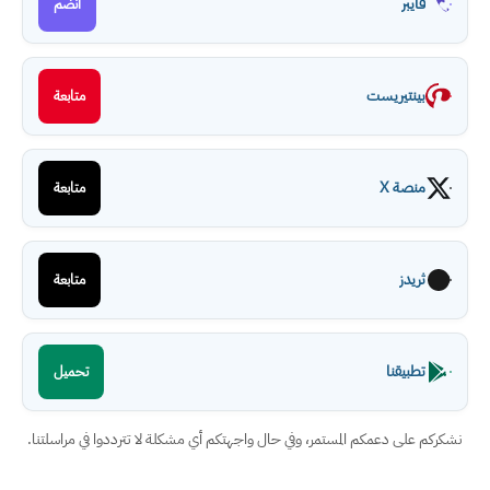
فايبر
انضم
بينتيريست
متابعة
منصة X
متابعة
ثريدز
متابعة
تطبيقنا
تحميل
نشكركم على دعمكم المستمر، وفي حال واجهتكم أي مشكلة لا تترددوا في مراسلتنا.