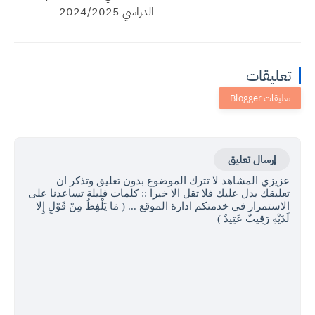
الدراسي 2024/2025
تعليقات
إرسال تعليق
عزيزي المشاهد لا تترك الموضوع بدون تعليق وتذكر ان
تعليقك يدل عليك فلا تقل الا خيرا :: كلمات قليلة تساعدنا على
الاستمرار في خدمتكم ادارة الموقع ... ( مَا يَلْفِظُ مِنْ قَوْلٍ إِلا
لَدَيْهِ رَقِيبٌ عَتِيدٌ )