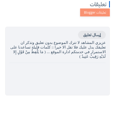
تعليقات
إرسال تعليق
عزيزي المشاهد لا تترك الموضوع بدون تعليق وتذكر ان
تعليقك يدل عليك فلا تقل الا خيرا :: كلمات قليلة تساعدنا على
الاستمرار في خدمتكم ادارة الموقع ... ( مَا يَلْفِظُ مِنْ قَوْلٍ إِلا
لَدَيْهِ رَقِيبٌ عَتِيدٌ )