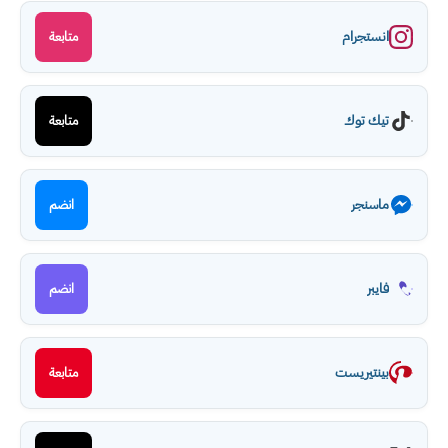
انستجرام
متابعة
تيك توك
متابعة
ماسنجر
انضم
فايبر
انضم
بينتيريست
متابعة