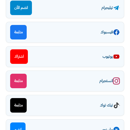
تيليجرام
انضم الآن
فيسبوك
متابعة
يوتيوب
اشتراك
انستجرام
متابعة
تيك توك
متابعة
ماسنجر
انضم