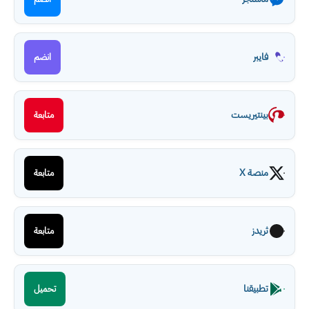
فايبر
انضم
بينتيريست
متابعة
منصة X
متابعة
ثريدز
متابعة
تطبيقنا
تحميل