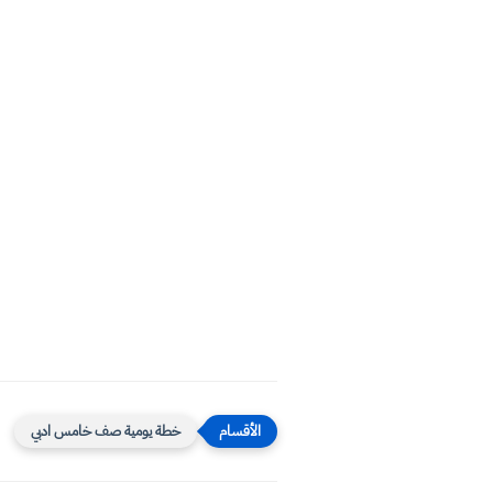
خطة يومية صف خامس ادبي