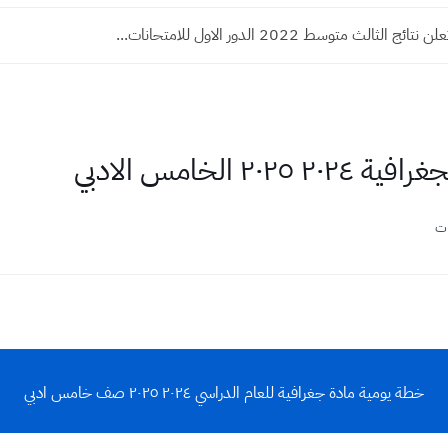
 الثالث متوسط 2022 الدور الاول للامتحانات...
 الخامس الادبي
ات
خطة يومية مادة جغرافية للعام الدراسي ٢٠٢٤ ٢٠٢٥ صف خامس ادبي