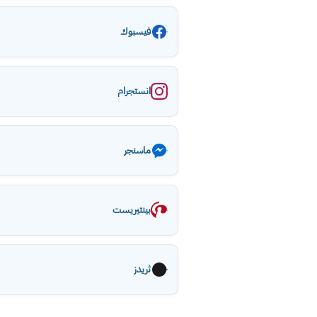
فيسبوك
انستجرام
ماسنجر
بينتيريست
ثريدز