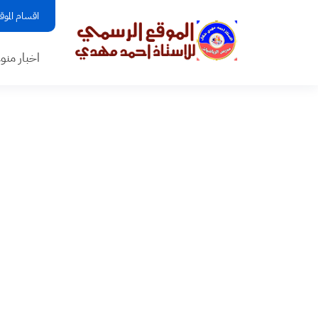
اقسام الموق
اخبار منو