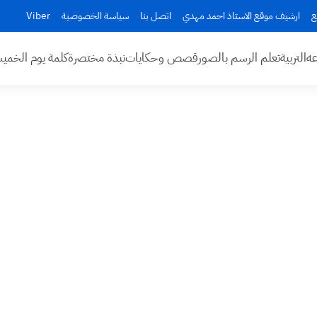
ع
ارشيف موقع الاستاذ احمد مهدي
اتصل بنا
سياسة الخصوصية
Viber
عه
التربية
تعلم الرسم بالصور
قصص وحكايات
نبذة مختصرة
كلمة يوم الخم