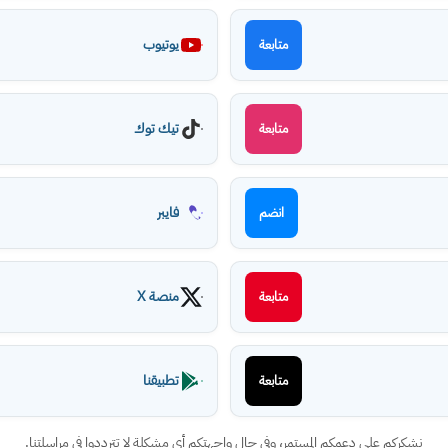
يوتيوب
متابعة
تيك توك
متابعة
فايبر
انضم
منصة X
متابعة
تطبيقنا
متابعة
نشكركم على دعمكم المستمر، وفي حال واجهتكم أي مشكلة لا تترددوا في مراسلتنا.