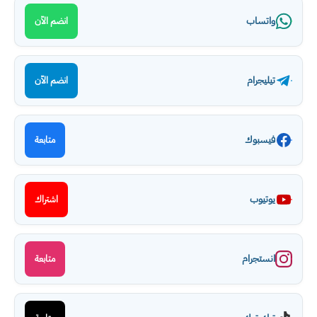
واتساب
انضم الآن
تيليجرام
انضم الآن
فيسبوك
متابعة
يوتيوب
اشتراك
انستجرام
متابعة