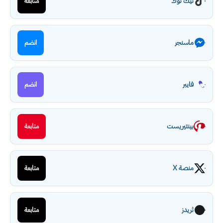
تيك توك
متابعة
ماسنجر
انضم
فايبر
انضم
بينتيريست
متابعة
منصة X
متابعة
ثريدز
متابعة