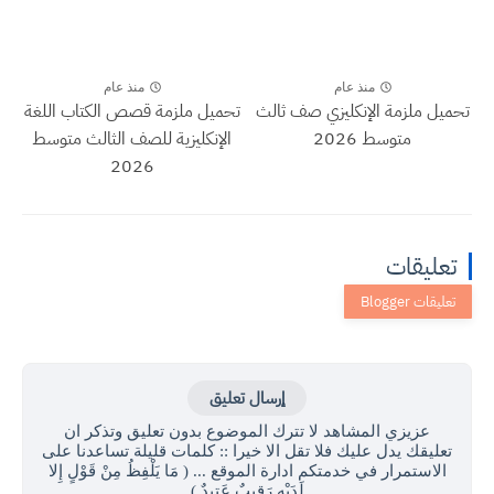
منذ عام
منذ عام
تحميل ملزمة الإنكليزي صف ثالث
تحميل ملزمة قصص الكتاب اللغة
متوسط 2026
الإنكليزية للصف الثالث متوسط
2026
تعليقات
إرسال تعليق
عزيزي المشاهد لا تترك الموضوع بدون تعليق وتذكر ان
تعليقك يدل عليك فلا تقل الا خيرا :: كلمات قليلة تساعدنا على
الاستمرار في خدمتكم ادارة الموقع ... ( مَا يَلْفِظُ مِنْ قَوْلٍ إِلا
لَدَيْهِ رَقِيبٌ عَتِيدٌ )