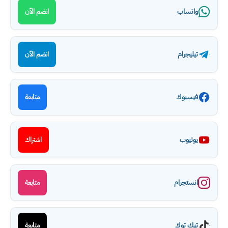
واتساب
انضم الآن
تيليجرام
انضم الآن
فيسبوك
متابعة
يوتيوب
اشتراك
انستجرام
متابعة
تيك توك
متابعة