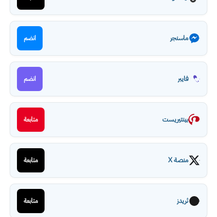
ماسنجر
انضم
فايبر
انضم
بينتيريست
متابعة
منصة X
متابعة
ثريدز
متابعة