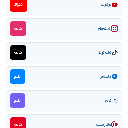
يوتيوب
اشتراك
انستجرام
متابعة
تيك توك
متابعة
ماسنجر
انضم
فايبر
انضم
بينتيريست
متابعة