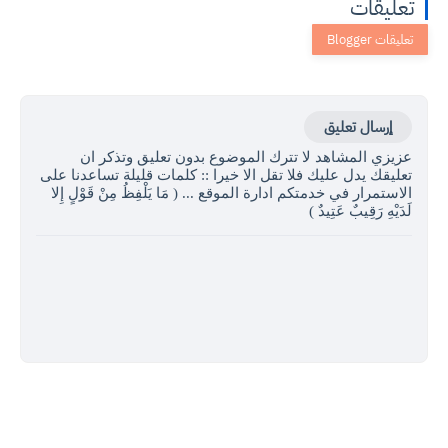
تعليقات
إرسال تعليق
عزيزي المشاهد لا تترك الموضوع بدون تعليق وتذكر ان
تعليقك يدل عليك فلا تقل الا خيرا :: كلمات قليلة تساعدنا على
الاستمرار في خدمتكم ادارة الموقع ... ( مَا يَلْفِظُ مِنْ قَوْلٍ إِلا
لَدَيْهِ رَقِيبٌ عَتِيدٌ )