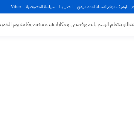
ع
ارشيف موقع الاستاذ احمد مهدي
اتصل بنا
سياسة الخصوصية
Viber
عه
التربية
تعلم الرسم بالصور
قصص وحكايات
نبذة مختصرة
كلمة يوم الخم