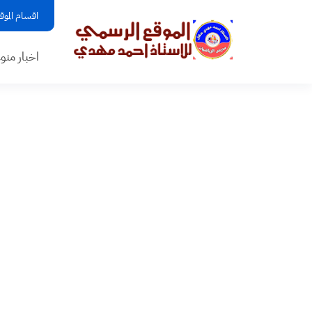
اقسام الموق
اخبار منو