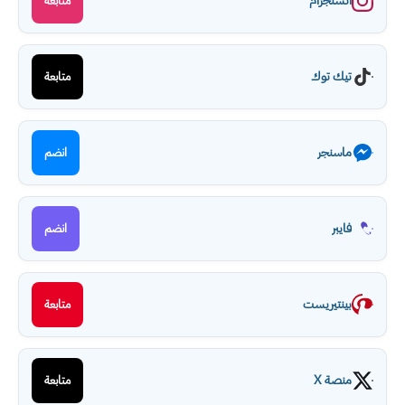
انستجرام
متابعة
تيك توك
متابعة
ماسنجر
انضم
فايبر
انضم
بينتيريست
متابعة
منصة X
متابعة