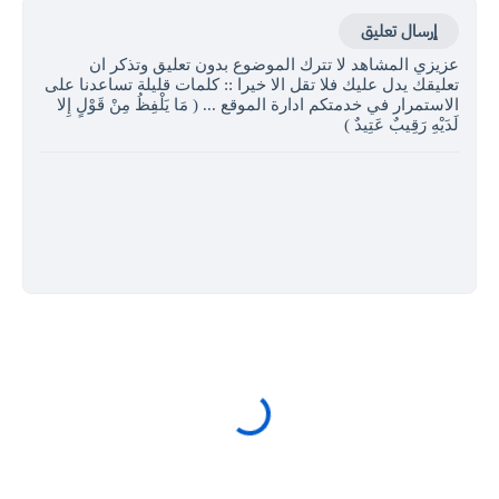
إرسال تعليق
عزيزي المشاهد لا تترك الموضوع بدون تعليق وتذكر ان
تعليقك يدل عليك فلا تقل الا خيرا :: كلمات قليلة تساعدنا على
الاستمرار في خدمتكم ادارة الموقع ... ( مَا يَلْفِظُ مِنْ قَوْلٍ إِلا
لَدَيْهِ رَقِيبٌ عَتِيدٌ )