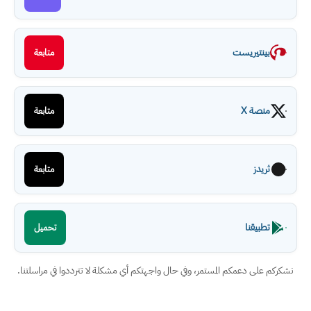
بينتيريست
متابعة
منصة X
متابعة
ثريدز
متابعة
تطبيقنا
تحميل
نشكركم على دعمكم المستمر، وفي حال واجهتكم أي مشكلة لا تترددوا في مراسلتنا.