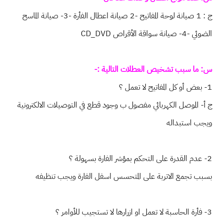
ج : 1 صيانة لوحة المفاتيح -2 صيانة اعطال الفأرة -3- صيانة الماسح
الضوئي -4- صيانة سواقة الأقراص CD_DVD
س: ما سبب تشخيص العطلات التالية :-
1- بعض أو كل المفاتيح لا تعمل ؟
ج أ- الموصل الكهربائي مفصول ب وجود قطع في التوصيلات الالكترونية
ويجب استبداله
2- عدم القدرة على التحكم بمؤشر الفارة بسهولة ؟
بسبب تجمع الاتربة على المتحسس اسفل الفارة ويجب تنظيفه
3- فأرة الحاسبة لا تعمل او ازرارها لا تستجيب للأوامر ؟