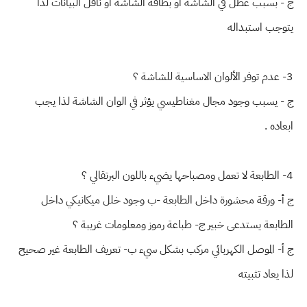
ج - بسبب عطل في الشاشة أو بطاقة الشاشة أو ناقل البيانات لذا
يتوجب استبداله
3- عدم توفر الألوان الاساسية للشاشة ؟
ج - يسبب وجود مجال مغناطيسي يؤثر في الوان الشاشة لذا يجب
ابعاده .
4- الطابعة لا تعمل ومصباحها يضيء باللون البرتقالي ؟
ج أ- ورقة محشورة داخل الطابعة -ب وجود خلل ميكانيكي داخل
الطابعة يستدعى خبير ج- طباعة رموز ومعلومات غريبة ؟
ج أ- الموصل الكهربائي مركب بشكل سيء ب- تعريف الطابعة غير صحيح
لذا يعاد تثبيته