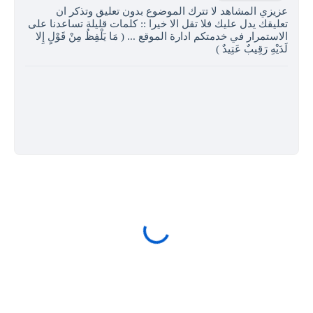
عزيزي المشاهد لا تترك الموضوع بدون تعليق وتذكر ان
تعليقك يدل عليك فلا تقل الا خيرا :: كلمات قليلة تساعدنا على
الاستمرار في خدمتكم ادارة الموقع ... ( مَا يَلْفِظُ مِنْ قَوْلٍ إِلا
لَدَيْهِ رَقِيبٌ عَتِيدٌ )