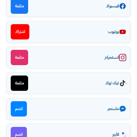
فيسبوك
متابعة
يوتيوب
اشتراك
انستجرام
متابعة
تيك توك
متابعة
ماسنجر
انضم
فايبر
انضم