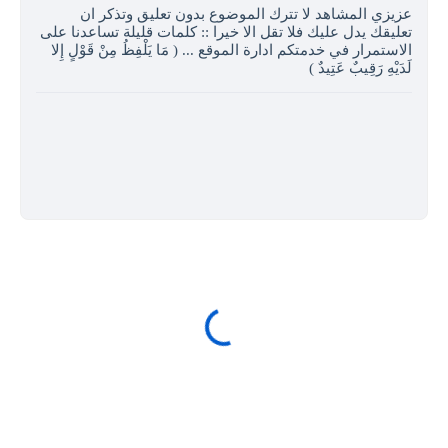
عزيزي المشاهد لا تترك الموضوع بدون تعليق وتذكر ان
تعليقك يدل عليك فلا تقل الا خيرا :: كلمات قليلة تساعدنا على
الاستمرار في خدمتكم ادارة الموقع ... ( مَا يَلْفِظُ مِنْ قَوْلٍ إِلا
لَدَيْهِ رَقِيبٌ عَتِيدٌ )