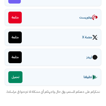
بينتيريست
متابعة
منصة X
متابعة
ثريدز
متابعة
تطبيقنا
تحميل
نشكركم على دعمكم المستمر، وفي حال واجهتكم أي مشكلة لا تترددوا في مراسلتنا.