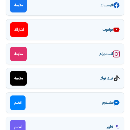
فيسبوك
متابعة
يوتيوب
اشتراك
انستجرام
متابعة
تيك توك
متابعة
ماسنجر
انضم
فايبر
انضم