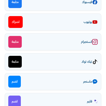
فيسبوك
متابعة
يوتيوب
اشتراك
انستجرام
متابعة
تيك توك
متابعة
ماسنجر
انضم
فايبر
انضم