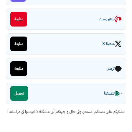
بينتيريست
متابعة
منصة X
متابعة
ثريدز
متابعة
تطبيقنا
تحميل
نشكركم على دعمكم المستمر، وفي حال واجهتكم أي مشكلة لا تترددوا في مراسلتنا.