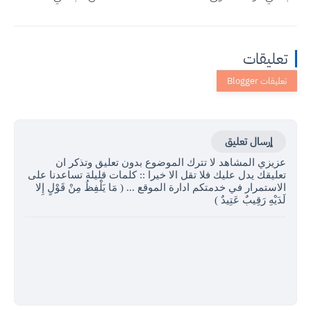
تعليقات
إرسال تعليق
عزيزي المشاهد لا تترك الموضوع بدون تعليق وتذكر ان
تعليقك يدل عليك فلا تقل الا خيرا :: كلمات قليلة تساعدنا على
الاستمرار في خدمتكم ادارة الموقع ... ( مَا يَلْفِظُ مِنْ قَوْلٍ إِلا
لَدَيْهِ رَقِيبٌ عَتِيدٌ )