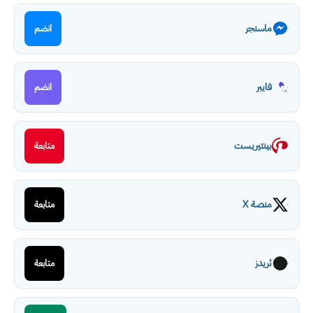
ماسنجر
انضم
فايبر
انضم
بينتيريست
متابعة
منصة X
متابعة
ثريدز
متابعة