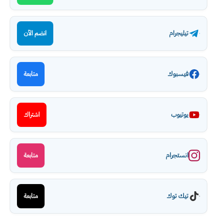
تيليجرام
انضم الآن
فيسبوك
متابعة
يوتيوب
اشتراك
انستجرام
متابعة
تيك توك
متابعة