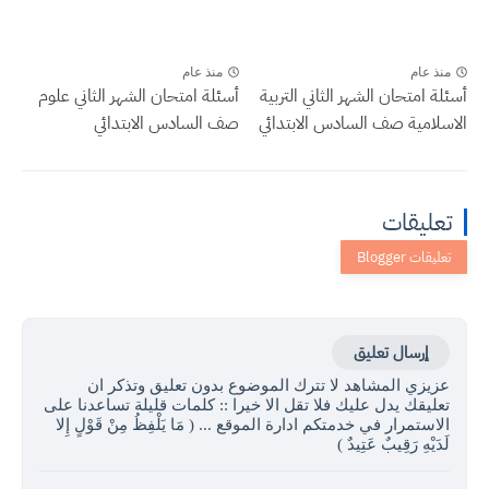
منذ عام
منذ عام
أسئلة امتحان الشهر الثاني التربية
أسئلة امتحان الشهر الثاني علوم
الاسلامية صف السادس الابتدائي
صف السادس الابتدائي
تعليقات
إرسال تعليق
عزيزي المشاهد لا تترك الموضوع بدون تعليق وتذكر ان
تعليقك يدل عليك فلا تقل الا خيرا :: كلمات قليلة تساعدنا على
الاستمرار في خدمتكم ادارة الموقع ... ( مَا يَلْفِظُ مِنْ قَوْلٍ إِلا
لَدَيْهِ رَقِيبٌ عَتِيدٌ )