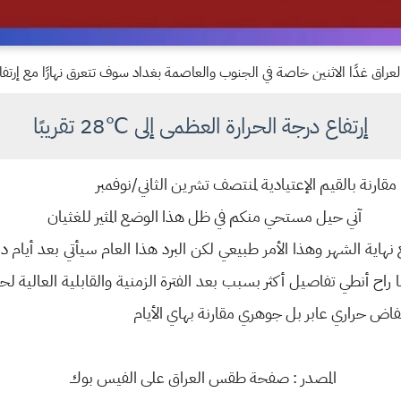
عراق غدًا الاثنين خاصة في الجنوب والعاصمة بغداد سوف تتعرق نهارًا مع إرتفاع درجة
إرتفاع درجة الحرارة العظمى إلى ℃28 تقريبًا
آني حيل مستحي منكم في ظل هذا الوضع المثير للغثيان
 نهاية الشهر وهذا الأمر طبيعي لكن البرد هذا العام سيأتي بعد أيام
ًا ما راح أنطي تفاصيل أكثر بسبب بعد الفترة الزمنية والقابلية العالي
خفاض حراري عابر بل جوهري مقارنة بهاي الأيام
المصدر : صفحة طقس العراق على الفيس بوك