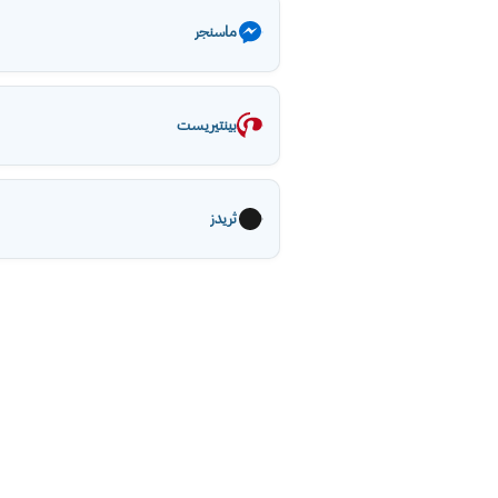
ماسنجر
بينتيريست
ثريدز