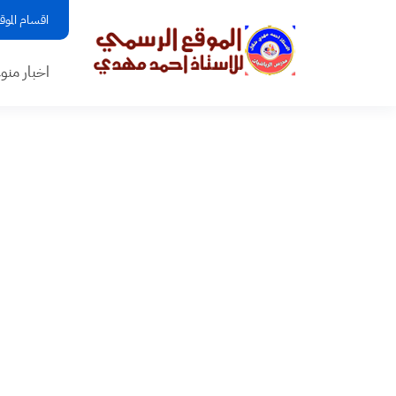
اقسام الموق
اخبار منو