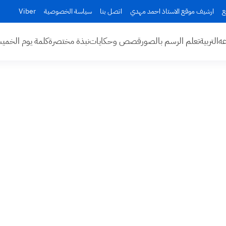
ع
ارشيف موقع الاستاذ احمد مهدي
اتصل بنا
سياسة الخصوصية
Viber
عه
التربية
تعلم الرسم بالصور
قصص وحكايات
نبذة مختصرة
كلمة يوم الخم