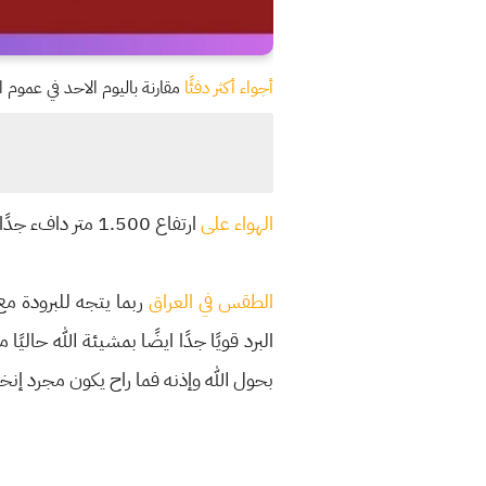
أجواء أكثر دفئًا
مقارنة باليوم الاحد في عموم ال
الهواء على
ارتفاع 1.500 متر دافء جدًا مقارنة بالقيم الإعتيادية لمنتصف تشرين الثاني/نوفمبر
الطقس في العراق
ربما يتجه للبرودة مع
البرد قويًا جدًا ايضًا بمشيئة الله حالي
بحول الله وإذنه فما راح يكون مجرد إن