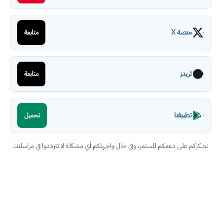
منصة X
متابعة
ثريدز
متابعة
تطبيقنا
تحميل
نشكركم على دعمكم المستمر، وفي حال واجهتكم أي مشكلة لا تترددوا في مراسلتنا.