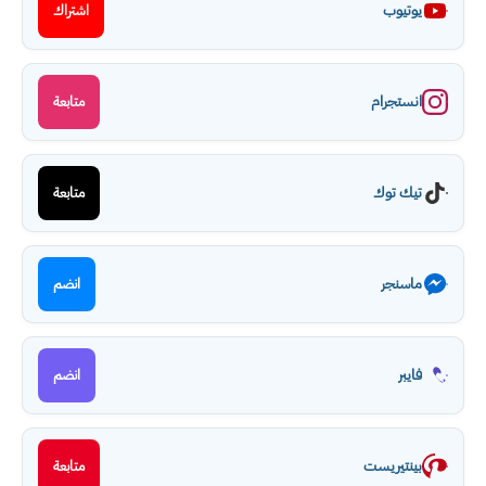
يوتيوب
اشتراك
انستجرام
متابعة
تيك توك
متابعة
ماسنجر
انضم
فايبر
انضم
بينتيريست
متابعة