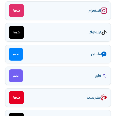
انستجرام
متابعة
تيك توك
متابعة
ماسنجر
انضم
فايبر
انضم
بينتيريست
متابعة