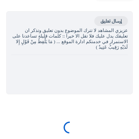
إرسال تعليق
عزيزي المشاهد لا تترك الموضوع بدون تعليق وتذكر ان
تعليقك يدل عليك فلا تقل الا خيرا :: كلمات قليلة تساعدنا على
الاستمرار في خدمتكم ادارة الموقع ... ( مَا يَلْفِظُ مِنْ قَوْلٍ إِلا
لَدَيْهِ رَقِيبٌ عَتِيدٌ )