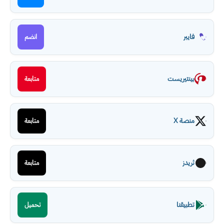
فايبر
انضم
بينتيريست
متابعة
منصة X
متابعة
ثريدز
متابعة
تطبيقنا
تحميل