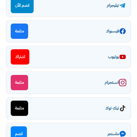
تيليجرام
انضم الآن
فيسبوك
متابعة
يوتيوب
اشتراك
انستجرام
متابعة
تيك توك
متابعة
ماسنجر
انضم