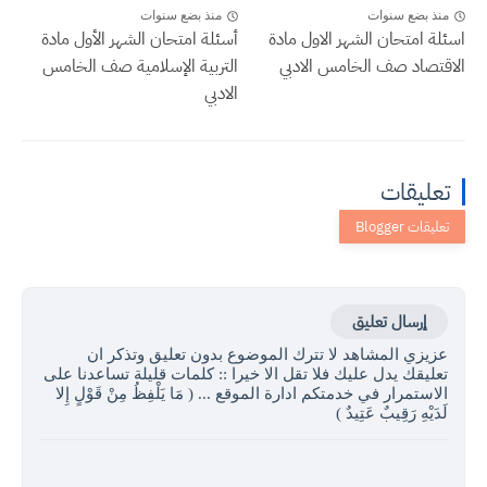
منذ بضع سنوات
منذ بضع سنوات
اسئلة امتحان الشهر الاول مادة
أسئلة امتحان الشهر الأول مادة
الاقتصاد صف الخامس الادبي
التربية الإسلامية صف الخامس
الادبي
تعليقات
إرسال تعليق
عزيزي المشاهد لا تترك الموضوع بدون تعليق وتذكر ان
تعليقك يدل عليك فلا تقل الا خيرا :: كلمات قليلة تساعدنا على
الاستمرار في خدمتكم ادارة الموقع ... ( مَا يَلْفِظُ مِنْ قَوْلٍ إِلا
لَدَيْهِ رَقِيبٌ عَتِيدٌ )