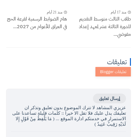
منذ 17 أيام
منذ 21 أيام
طلاب الثالث متوسط التقديم
هام الضوابط الرسمية لقرعة الحج
للدورة الثالثة عشر لمعهد إعداد
في العراق للأعوام من 2027...
مفوضي...
تعليقات
إرسال تعليق
عزيزي المشاهد لا تترك الموضوع بدون تعليق وتذكر ان
تعليقك يدل عليك فلا تقل الا خيرا :: كلمات قليلة تساعدنا على
الاستمرار في خدمتكم ادارة الموقع ... ( مَا يَلْفِظُ مِنْ قَوْلٍ إِلا
لَدَيْهِ رَقِيبٌ عَتِيدٌ )