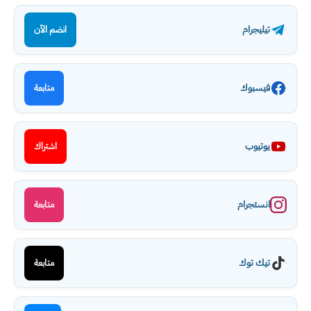
تيليجرام
انضم الآن
فيسبوك
متابعة
يوتيوب
اشتراك
انستجرام
متابعة
تيك توك
متابعة