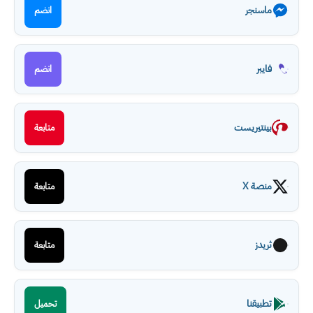
ماسنجر
انضم
فايبر
انضم
بينتيريست
متابعة
منصة X
متابعة
ثريدز
متابعة
تطبيقنا
تحميل