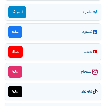
تيليجرام
انضم الآن
فيسبوك
متابعة
يوتيوب
اشتراك
انستجرام
متابعة
تيك توك
متابعة