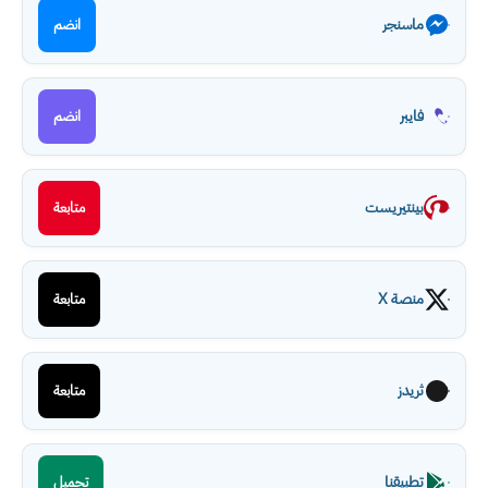
ماسنجر
انضم
فايبر
انضم
بينتيريست
متابعة
منصة X
متابعة
ثريدز
متابعة
تطبيقنا
تحميل