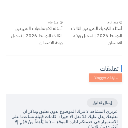
منذ عام
منذ عام
أسئلة الكيمياء التمهيدي الثالث
أسئلة الاجتماعيات التمهيدي
المتوسط 2026 | تحميل ورقة
الثالث المتوسط 2026 | تحميل
الامتحان...
ورقة الامتحان...
تعليقات
إرسال تعليق
عزيزي المشاهد لا تترك الموضوع بدون تعليق وتذكر ان
تعليقك يدل عليك فلا تقل الا خيرا :: كلمات قليلة تساعدنا على
الاستمرار في خدمتكم ادارة الموقع ... ( مَا يَلْفِظُ مِنْ قَوْلٍ إِلا
لَدَيْهِ رَقِيبٌ عَتِيدٌ )