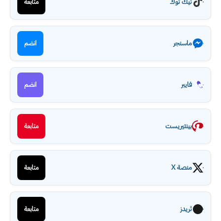
تيك توك
متابعة
ماسنجر
انضم
فايبر
انضم
بينتيريست
متابعة
منصة X
متابعة
ثريدز
متابعة