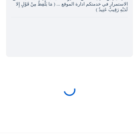
الاستمرار في خدمتكم ادارة الموقع ... ( مَا يَلْفِظُ مِنْ قَوْلٍ إِلا
لَدَيْهِ رَقِيبٌ عَتِيدٌ )