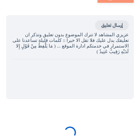
إرسال تعليق
عزيزي المشاهد لا تترك الموضوع بدون تعليق وتذكر ان
تعليقك يدل عليك فلا تقل الا خيرا :: كلمات قليلة تساعدنا على
الاستمرار في خدمتكم ادارة الموقع ... ( مَا يَلْفِظُ مِنْ قَوْلٍ إِلا
لَدَيْهِ رَقِيبٌ عَتِيدٌ )