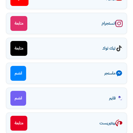
انستجرام
متابعة
تيك توك
متابعة
ماسنجر
انضم
فايبر
انضم
بينتيريست
متابعة