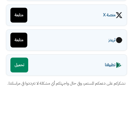
منصة X
متابعة
ثريدز
متابعة
تطبيقنا
تحميل
نشكركم على دعمكم المستمر، وفي حال واجهتكم أي مشكلة لا تترددوا في مراسلتنا.