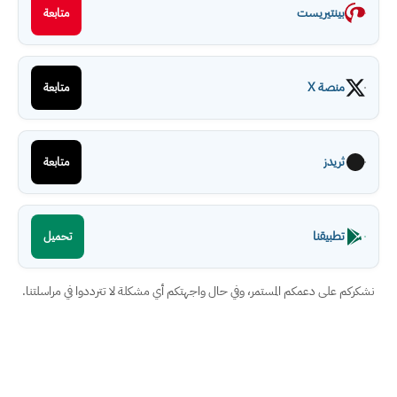
بينتيريست
متابعة
منصة X
متابعة
ثريدز
متابعة
تطبيقنا
تحميل
نشكركم على دعمكم المستمر، وفي حال واجهتكم أي مشكلة لا تترددوا في مراسلتنا.