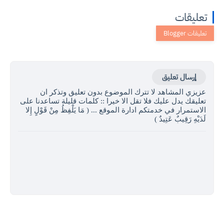
تعليقات
إرسال تعليق
عزيزي المشاهد لا تترك الموضوع بدون تعليق وتذكر ان
تعليقك يدل عليك فلا تقل الا خيرا :: كلمات قليلة تساعدنا على
الاستمرار في خدمتكم ادارة الموقع ... ( مَا يَلْفِظُ مِنْ قَوْلٍ إِلا
لَدَيْهِ رَقِيبٌ عَتِيدٌ )