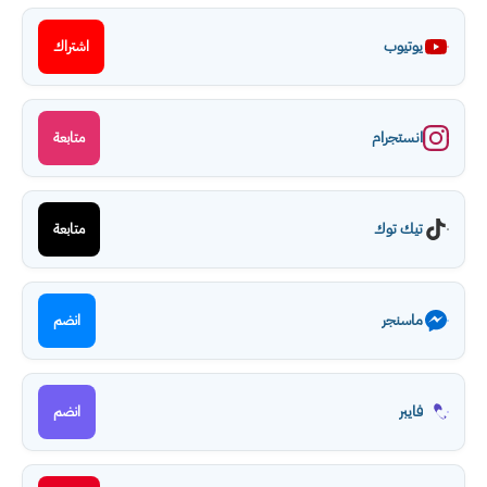
يوتيوب
اشتراك
انستجرام
متابعة
تيك توك
متابعة
ماسنجر
انضم
فايبر
انضم