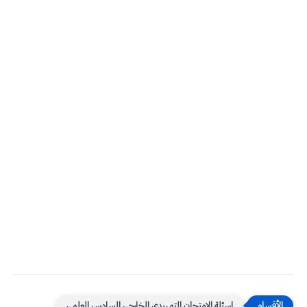
اسئلة الامتحان التمهيدي الخارجي السادس العلمي