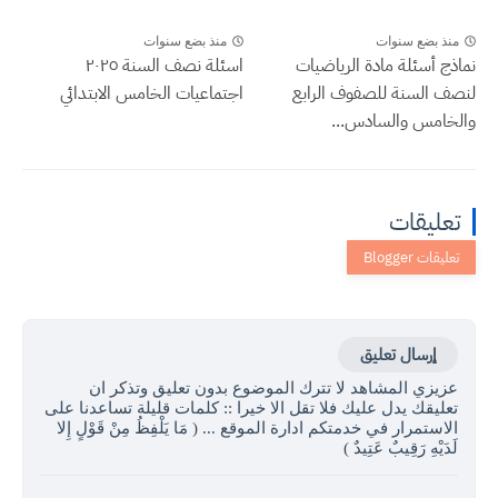
منذ بضع سنوات
منذ بضع سنوات
نماذج أسئلة مادة الرياضيات
اسئلة نصف السنة ٢٠٢٥
لنصف السنة للصفوف الرابع
اجتماعيات الخامس الابتدائي
والخامس والسادس...
تعليقات
إرسال تعليق
عزيزي المشاهد لا تترك الموضوع بدون تعليق وتذكر ان
تعليقك يدل عليك فلا تقل الا خيرا :: كلمات قليلة تساعدنا على
الاستمرار في خدمتكم ادارة الموقع ... ( مَا يَلْفِظُ مِنْ قَوْلٍ إِلا
لَدَيْهِ رَقِيبٌ عَتِيدٌ )