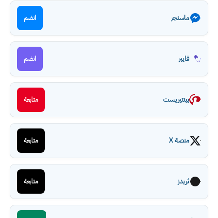
ماسنجر
انضم
فايبر
انضم
بينتيريست
متابعة
منصة X
متابعة
ثريدز
متابعة