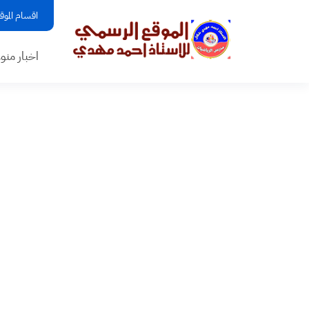
اقسام الموق
اخبار منو