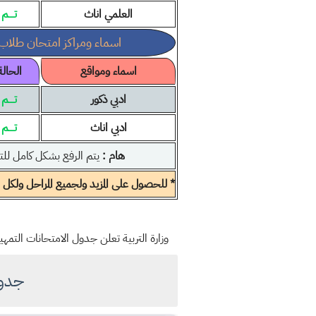
العلمي اناث
تــــم
اسماء ومراكز امتحان طلاب 
اسماء ومواقع
الحالة
ادبي ذكور
تــــم
ادبي اناث
تــــم
هام :
يتم الرفع بشكل كامل لل
* للحصول على المزيد ولجميع المراحل ولكل ال
وزارة التربية تعلن جدول الامتحانات التمهيد
جدول ام