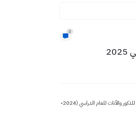
0
20
مديرية تربية المثنى تعلن اسماء ومراكز الأمتحانات التمهيدية الخارجية للمرحلة الأبتدائية والمتوسطه والاعدادي للذكور والأناث للعام الدراسي (2024-