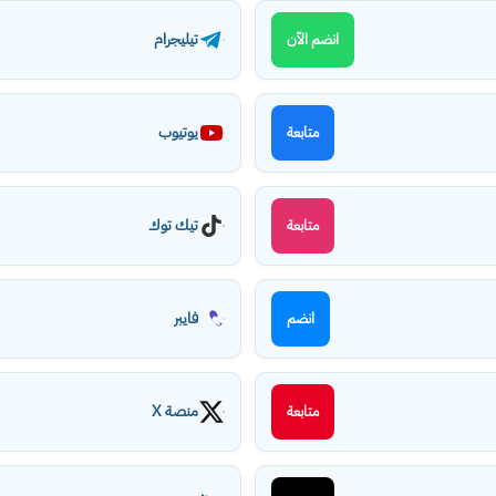
تيليجرام
انضم الآن
يوتيوب
متابعة
تيك توك
متابعة
فايبر
انضم
منصة X
متابعة