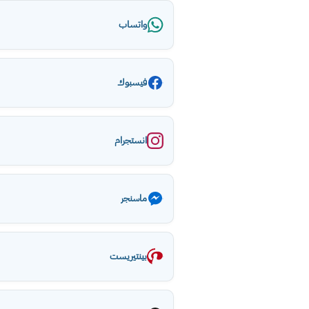
واتساب
فيسبوك
انستجرام
ماسنجر
بينتيريست