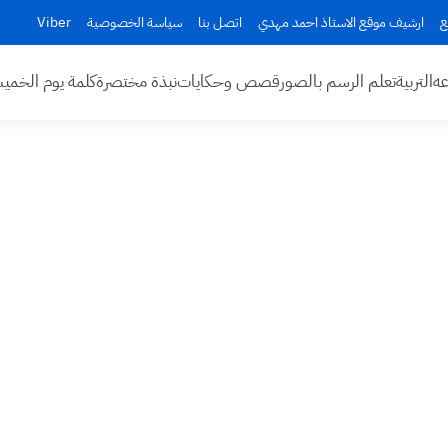
ع
ارشيف موقع الاستاذ احمد مهدي
اتصل بنا
سياسة الخصوصية
Viber
عه
التربية
تعلم الرسم بالصور
قصص وحكايات
نبذة مختصرة
كلمة يوم الخم