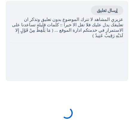
إرسال تعليق
عزيزي المشاهد لا تترك الموضوع بدون تعليق وتذكر ان
تعليقك يدل عليك فلا تقل الا خيرا :: كلمات قليلة تساعدنا على
الاستمرار في خدمتكم ادارة الموقع ... ( مَا يَلْفِظُ مِنْ قَوْلٍ إِلا
لَدَيْهِ رَقِيبٌ عَتِيدٌ )