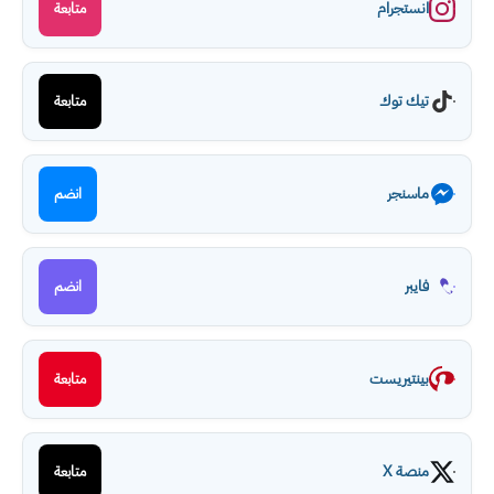
انستجرام
متابعة
تيك توك
متابعة
ماسنجر
انضم
فايبر
انضم
بينتيريست
متابعة
منصة X
متابعة