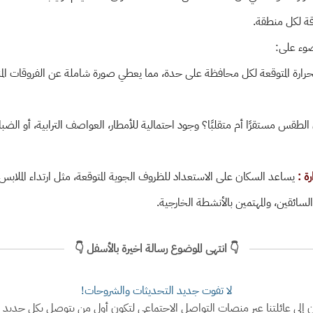
ة لكل منطقة.
وء على:
رارة المتوقعة لكل محافظة على حدة، مما يعطي صورة شاملة عن الفروقات المنا
طقس مستقرًا أم متقلبًا؟ وجود احتمالية للأمطار، العواصف الترابية، أو الض
ة :
يساعد السكان على الاستعداد للظروف الجوية المتوقعة، مثل ارتداء الملابس ا
السائقين، والمهتمين بالأنشطة الخارجية.
👇 انتهى الموضوع رسالة اخيرة بالأسفل 👇
لا تفوت جديد التحديثات والشروحات!
ن إلى عائلتنا عبر منصات التواصل الاجتماعي لتكون أول من يتوصل بكل جديد