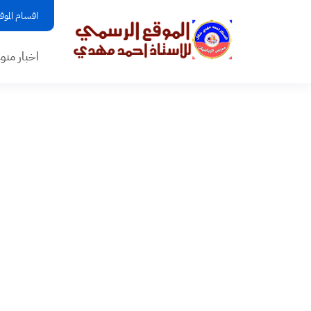
اقسام الموق
اخبار منو