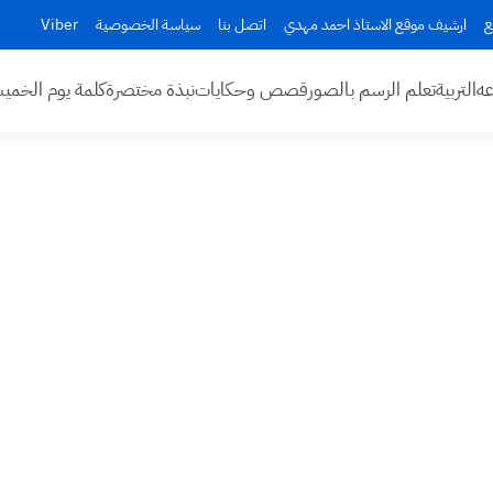
ع
ارشيف موقع الاستاذ احمد مهدي
اتصل بنا
سياسة الخصوصية
Viber
عه
التربية
تعلم الرسم بالصور
قصص وحكايات
نبذة مختصرة
كلمة يوم الخم