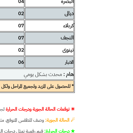
البصرة
04
ديالى
02
كربلاء
07
النجف
07
نينوى
02
الانبار
06
هام :
محدث بشكل يومي
* للحصول على المزيد ولجميع المراحل ولكل ال
☀ توقعات الحالة الجوية ودرجات الحرارة
لجم
☄
الحالة الجوية:
وصف للطقس المتوقع، مثل إذا
★ درجات الحرارة:
قيم رقمية تمثل درجات الح