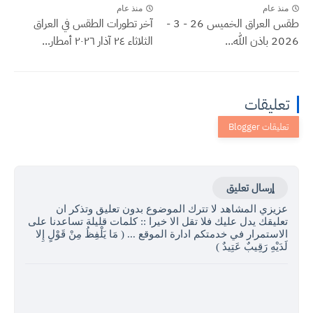
منذ عام
منذ عام
طقس العراق الخميس 26 - 3 -
آخر تطورات الطقس في العراق
2026 باذن الله...
الثلاثاء ٢٤ آذار ٢٠٢٦ أمطار...
تعليقات
إرسال تعليق
عزيزي المشاهد لا تترك الموضوع بدون تعليق وتذكر ان
تعليقك يدل عليك فلا تقل الا خيرا :: كلمات قليلة تساعدنا على
الاستمرار في خدمتكم ادارة الموقع ... ( مَا يَلْفِظُ مِنْ قَوْلٍ إِلا
لَدَيْهِ رَقِيبٌ عَتِيدٌ )