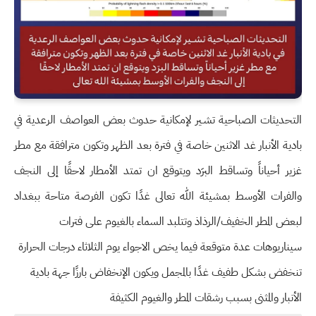
التحديثات الصباحية تشـير لإمكانية حدوث بعض العواصف الرعدية في
بادية الأنبار غد الاثنين خاصة في فترة بعد الظهر وتكون مترافقة مع مطر
غزير أحياناً وتساقط البرَد ويتوقع ان تمتد الأمطار لاحقًا إلى النجف
والفرات الأوسط بمشيئة الله تعالى غدًا تكون الفرصة متاحة ببغداد
لبعض المطر الخفيف/الرذاذ وتتلبد السماء بالغيوم على فترات
سيناريوهات عدة متوقعة فيما يخص الاجواء يوم الثلاثاء درجات الحرارة
تنخفض بشكل طفيف غدًا بالمجمل ويكون الإنخفاض بارزًا جهة بادية
الأنبار والمثنى بسبب رشقات المطر والغيوم الكثيفة