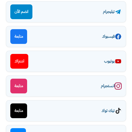
تيليجرام
انضم الآن
فيسبوك
متابعة
يوتيوب
اشتراك
انستجرام
متابعة
تيك توك
متابعة