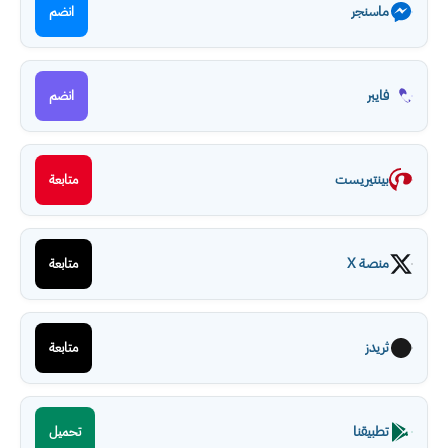
ماسنجر
انضم
فايبر
انضم
بينتيريست
متابعة
منصة X
متابعة
ثريدز
متابعة
تطبيقنا
تحميل