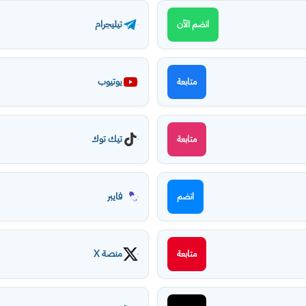
تيليجرام
انضم الآن
يوتيوب
متابعة
تيك توك
متابعة
فايبر
انضم
منصة X
متابعة