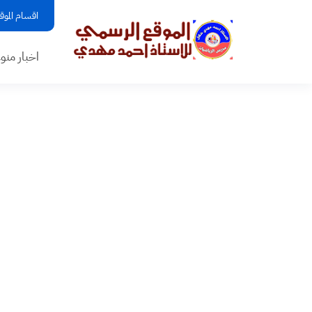
اقسام الموق
اخبار منو