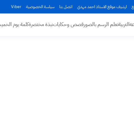
ع
ارشيف موقع الاستاذ احمد مهدي
اتصل بنا
سياسة الخصوصية
Viber
عه
التربية
تعلم الرسم بالصور
قصص وحكايات
نبذة مختصرة
كلمة يوم الخم