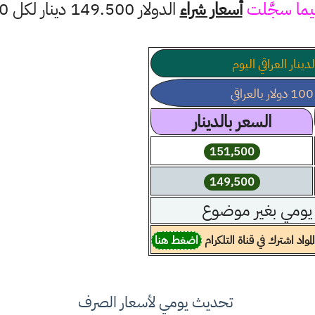
يما سجَّلت
أسعار شراء
الدولار 149.500 دينار لكل 100 دولار
دينار العراقي اليوم
السعر بالدينار
151,500
149,500
ومي بغير موضوع
مواد اشترك في قناة التلكرام
اضغط هنا
تحديث يومي لأسعار الصرف