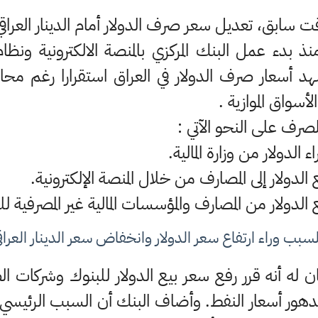
 سابق، تعديل سعر صرف الدولار أمام الدينار العراقي
 بدء عمل البنك المركزي بالمنصة الالكترونية ونظام 
 SWIFT ) لم تشهد أسعار صرف الدولار في العراق استقرارا رغم
سواق الموازية .
رف على النحو الآتي :
لسبب وراء ارتفاع سعر الدولار وانخفاض سعر الدينار العراق
ن له أنه قرر رفع سعر بيع الدولار للبنوك وشركات 
 تدهور أسعار النفط. وأضاف البنك أن السبب الرئيسي