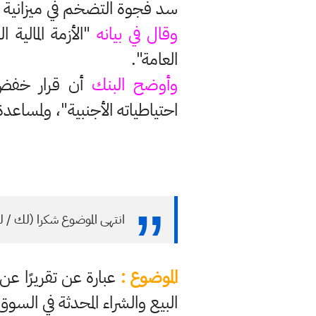
سد فجوة التضخم في ميزانية 2021 بعد انهيار أسعار النفط العالمية، وهو مصدر رئيسي للموارد المالية العراقية.
وقال في بيانه
"الأزمة المالية
العامة".
وأوضح البنك
أن قرار خفض 
احتياطياته الأجنبية"، ولمساع
انتهى الموضوع شكرا (لك / ل
الموضوع :
عبارة عن تقريرًا عن أ
البيع والشراء المحدثة في السوق 