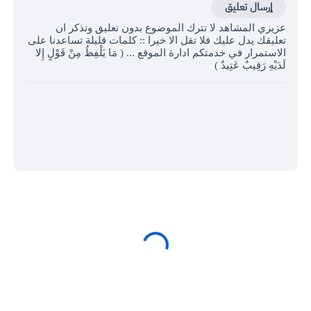
إرسال تعليق
عزيزي المشاهد لا تترك الموضوع بدون تعليق وتذكر ان
تعليقك يدل عليك فلا تقل الا خيرا :: كلمات قليلة تساعدنا على
الاستمرار في خدمتكم ادارة الموقع ... ( مَا يَلْفِظُ مِنْ قَوْلٍ إِلا
لَدَيْهِ رَقِيبٌ عَتِيدٌ )