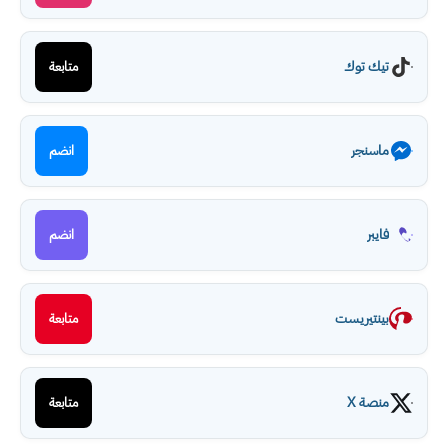
تيك توك
متابعة
ماسنجر
انضم
فايبر
انضم
بينتيريست
متابعة
منصة X
متابعة