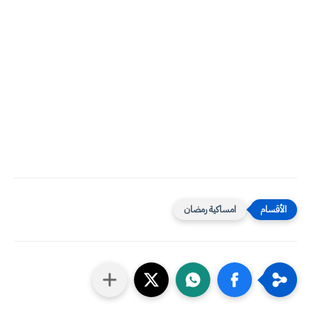
امساكية رمضان