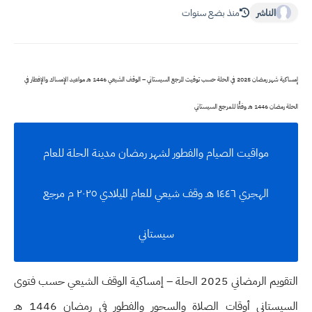
الناشر
منذ بضع سنوات
إمساكية شهر رمضان 2025 في الحلة حسب توقيت المرجع السيستاني – الوقف الشيعي 1446 هـ مواعيد الإمساك والإفطار في
الحلة رمضان 1446 هـ وفقًا للمرجع السيستاني
مواقيت الصيام والفطور لشهر رمضان مدينة الحلة للعام
الهجري ١٤٤٦ هـ وقف شيعي للعام الميلادي ٢٠٢٥ م مرجع
سيستاني
التقويم الرمضاني 2025 الحلة – إمساكية الوقف الشيعي حسب فتوى
السيستاني أوقات الصلاة والسحور والفطور في رمضان 1446 هـ