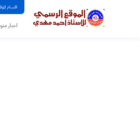
اقسام الموق
اخبار منو