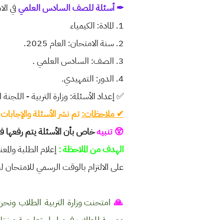
✒ أسئلة للصف السادس العلمي
في الامتحان
1. المادة: الكيمياء
2. سنة الامتحان: العام 2025.
3. الصف: السادس العلمي .
4. الدور: التمهيدي.
✅
إعداد الأسئلة: وزارة التربية - اللجنة 
✔
ملاحظات:
تم نشر الأسئلة والإجابات 
😲 تنبيه
خاص بأن الأسئلة يتم رفعها فقط
الهدف من الملاحظة :
إعلام الطلبة والمع
على الالتزام بالوقت الرسمي للامتحان ل
🙏
امتحنت وزارة التربية الطلاب ونحن ن
موجهة للطلاب في مراحل تعليمية مختلف