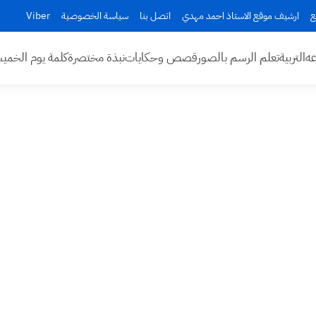
ع
ارشيف موقع الاستاذ احمد مهدي
اتصل بنا
سياسة الخصوصية
Viber
عه
التربية
تعلم الرسم بالصور
قصص وحكايات
نبذة مختصرة
كلمة يوم الخم