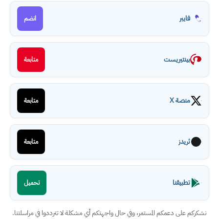
فايبر
انضم
بينتيريست
متابعة
منصة X
متابعة
ثريدز
متابعة
تطبيقنا
تحميل
نشكركم على دعمكم المستمر، وفي حال واجهتكم أي مشكلة لا تترددوا في مراسلتنا.