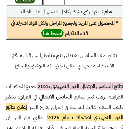
اضغط هنا
هام :
يتم الرفع بشكل كامل للتسهيل على الطالب
* للحصول على المزيد ولجميع المراحل ولكل المواد اشترك في
قناة التلكرام
اضغط هنا
نتائج صف السادس الابتدائي تتم متابعتها من قبل موقع
الأستاذ احمد مهدي شلال نتمنى لكم التوفيق والنجاح
نتائج السادس الابتدائي الدور التمهيدي 2025
جميع المحافظات
العراقية ترقب كبير لنتائج
السادس الابتدائي
في العراق: ينتظر
طلاب الصف الثالث المتوسط في العراق بفارغ الصبر
إعلان نتائج
الدور التمهيدي لامتحانات عام 2025
، والتي من المقرر أن
تُصدرها وزارة التربية العراقية خلال الأيام القليلة القادمة. وقد