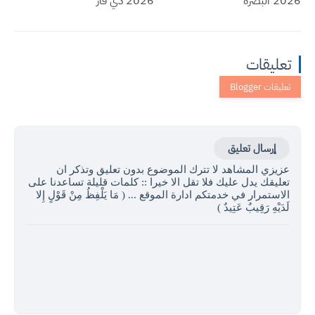
2026 البصرة
2026 ذي قار
تعليقات
إرسال تعليق
عزيزي المشاهد لا تترك الموضوع بدون تعليق وتذكر ان
تعليقك يدل عليك فلا تقل الا خيرا :: كلمات قليلة تساعدنا على
الاستمرار في خدمتكم ادارة الموقع ... ( مَا يَلْفِظُ مِنْ قَوْلٍ إِلا
لَدَيْهِ رَقِيبٌ عَتِيدٌ )